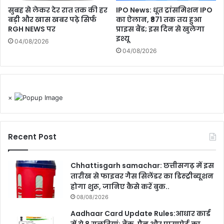
सुबह से लेकर देर रात तक की हर
IPO News: धूत ट्रांसमिशन IPO
बड़ी और खास खबर पढ़े सिर्फ
का ऐलान, ₹871 तक तय हुआ
RGH NEWS पर
प्राइस बैंड; इस दिन से खुलेगा
इश्यू
04/08/2026
04/08/2026
×
Recent Post
Chhattisgarh samachar: छत्तीसगढ़ में इस
तारीख से फाइवर गैस सिलेंडर का डिस्ट्रीब्यूशन
होगा शुरू, जानिए कैसे करें बुक..
08/08/2026
Aadhaar Card Update Rules:आधार कार्ड