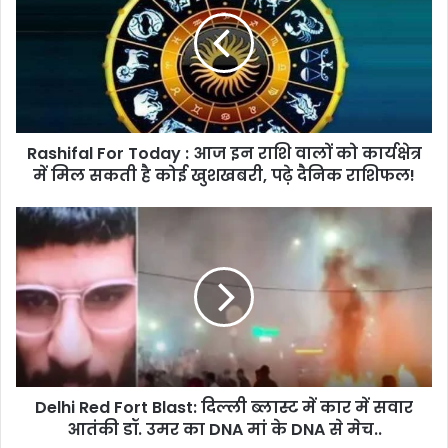
Today :
आज
इन
राशि
वालों
को
कार्यक्षेत्र
Rashifal For Today : आज इन राशि वालों को कार्यक्षेत्र
में
मिल
में मिल सकती है कोई खुशखबरी, पढ़े दैनिक राशिफल!
सकती
है
Delhi
कोई
Red
खुशखबरी,
Fort
पढ़े
Blast:
दैनिक
दिल्ली
राशिफल!
ब्लास्ट
में
कार
में
Delhi Red Fort Blast: दिल्ली ब्लास्ट में कार में सवार
सवार
आतंकी
आतंकी डॉ. उमर का DNA मां के DNA से मेच..
डॉ.