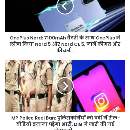
बैटरी
के
साथ
OnePlus
ने
लॉन्च
OnePlus Nord: 7100mAh बैटरी के साथ OnePlus ने
किया
Nord
लॉन्च किया Nord 5 और Nord CE 5, जानें कीमत और
5
फीचर्स...
और
Nord
MP
CE
Police
5,
Reel
जानें
Ban:
कीमत
पुलिसकर्मियों
और
को
फीचर्स...
वर्दी
में
रील-
MP Police Reel Ban: पुलिसकर्मियों को वर्दी में रील-
वीडियो
बनाना
वीडियो बनाना पड़ेगा भारी, DIG ने जारी की गई
पड़ेगा