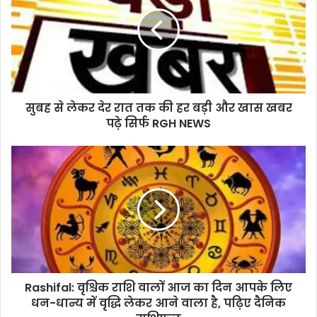
लेकर
देर
रात
तक
की
हर
बड़ी
सुबह से लेकर देर रात तक की हर बड़ी और खास खबर
और
खास
पढ़े सिर्फ RGH NEWS
खबर
पढ़े
Rashifal:
सिर्फ
वृश्चिक
RGH
राशि
NEWS
वालों
आज
का
दिन
आपके
लिए
Rashifal: वृश्चिक राशि वालों आज का दिन आपके लिए
धन-
धान्य
धन-धान्य में वृद्धि लेकर आने वाला है, पढ़िए दैनिक
में