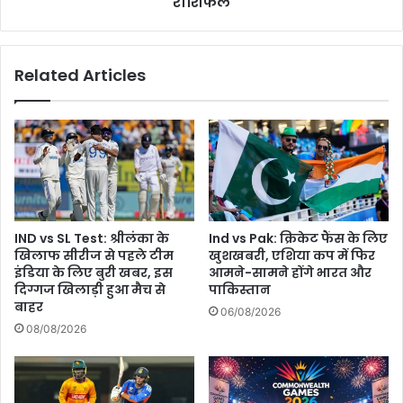
राशिफल
वृद्धि
लेकर
आने
Related Articles
वाला
है,
पढ़िए
दैनिक
राशिफल
IND vs SL Test: श्रीलंका के
Ind vs Pak: क्रिकेट फैंस के लिए
खिलाफ सीरीज से पहले टीम
खुशखबरी, एशिया कप में फिर
इंडिया के लिए बुरी खबर, इस
आमने-सामने होंगे भारत और
दिग्गज खिलाड़ी हुआ मैच से
पाकिस्तान
बाहर
06/08/2026
08/08/2026