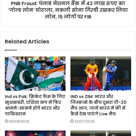
PNB Fraud: पंजाब नेशनल बैंक में 43 लाख रुपए का
का
‘गोल्ड
‘गोल्ड लोन’ घोटाला, नकली सोना गिरवी रखकर लिया
लोन’
लोन, 15 लोगों पर FIR
घोटाला,
नकली
सोना
Related Articles
गिरवी
रखकर
लिया
लोन,
15
लोगों
पर
FIR
Ind vs Pak: क्रिकेट फैंस के लिए
IND vs ZIM: भारत और
खुशखबरी, एशिया कप में फिर
जिम्बाब्वे के बीच दूसरा टी-20
आमने-सामने होंगे भारत और
मैच आज, जानें भारत में फ्री में
पाकिस्तान
कैसे देख पाएंगे Live मैच
06/08/2026
25/07/2026