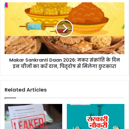
Makar
Sankranti
Daan
2026:
मकर
संक्रांति
के
दिन
इन
Makar Sankranti Daan 2026: मकर संक्रांति के दिन
चीजों
का
इन चीजों का करें दान, पितृदोष से मिलेगा छुटकारा
करें
दान,
पितृदोष
Related Articles
से
मिलेगा
छुटकारा