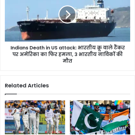
अब
in
नहीं
US
लगेगी
attack:
एक्साइज
भारतीय
ड्यूटी
क्रू
वाले
टैंकर
Indians Death in US attack: भारतीय क्रू वाले टैंकर
पर
अमेरिका
पर अमेरिका का फिर हमला, 3 भारतीय नाविकों की
का
मौत
फिर
हमला,
3
Related Articles
भारतीय
नाविकों
की
मौत