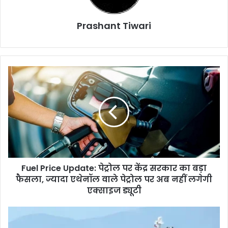
Prashant Tiwari
Fuel
Price
Update:
पेट्रोल
पर
केंद्र
सरकार
का
बड़ा
Fuel Price Update: पेट्रोल पर केंद्र सरकार का बड़ा
फैसला,
ज्यादा
फैसला, ज्यादा एथेनॉल वाले पेट्रोल पर अब नहीं लगेगी
एथेनॉल
एक्साइज ड्यूटी
वाले
पेट्रोल
Indians
पर
Death