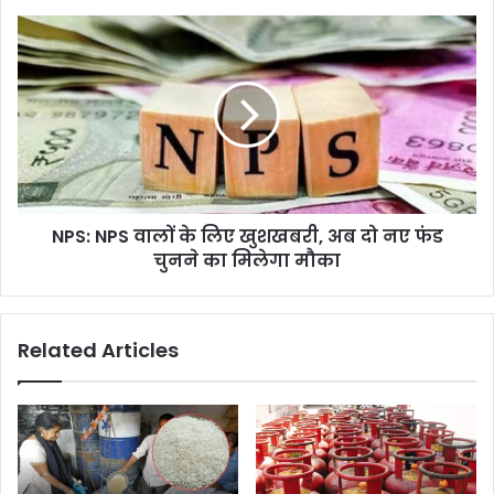
NPS:
NPS
वालों
के
लिए
खुशखबरी,
अब
दो
नए
NPS: NPS वालों के लिए खुशखबरी, अब दो नए फंड
फंड
चुनने
चुनने का मिलेगा मौका
का
मिलेगा
मौका
Related Articles