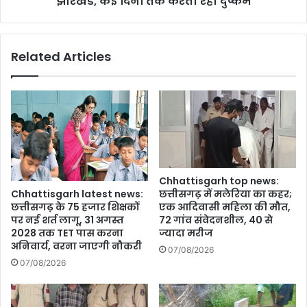
झारखंड, कई दिनों तक करता रहा दुष्कर्म
कई
दिनों
तक
Related Articles
करता
रहा
दुष्कर्म
Chhattisgarh top news:
छत्तीसगढ़ में मलेरिया का कहर;
Chhattisgarh latest news:
एक आदिवासी महिला की मौत,
छत्तीसगढ़ के 75 हजार शिक्षकों
72 गांव संवेदनशील, 40 से
पर नई शर्त लागू, 31 अगस्त
ज्यादा मरीज
2028 तक TET पास करना
अनिवार्य, वरना जाएगी नौकरी
07/08/2026
07/08/2026