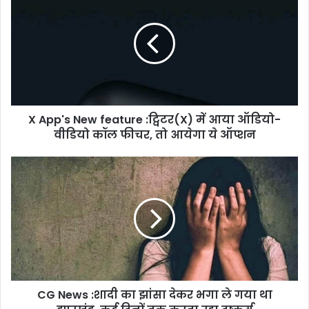
App's
New
feature
:ट्विटर(X)
में
आया
ऑडियो-
वीडियो
X App's New feature :ट्विटर(X) में आया ऑडियो-
कॉल
फीचर,
वीडियो कॉल फीचर, तो आयेगा ये ऑप्शन
तो
आयेगा
CG
ये
News
ऑप्शन
:शादी
का
झांसा
देकर
भगा
ले
गया
CG News :शादी का झांसा देकर भगा ले गया था
था
झारखंड,