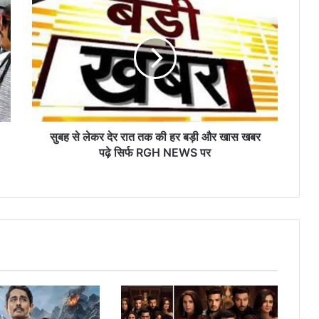
सुबह
से
लेकर
देर
रात
तक
की
हर
बड़ी
और
सुबह से लेकर देर रात तक की हर बड़ी और खास खबर
खास
पढ़े सिर्फ RGH NEWS पर
खबर
पढ़े
सिर्फ
RGH
NEWS
पर