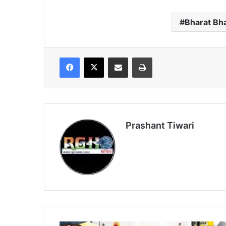
Bharat Bha
Facebook
X
Share via Email
Print
Prashant Tiwari