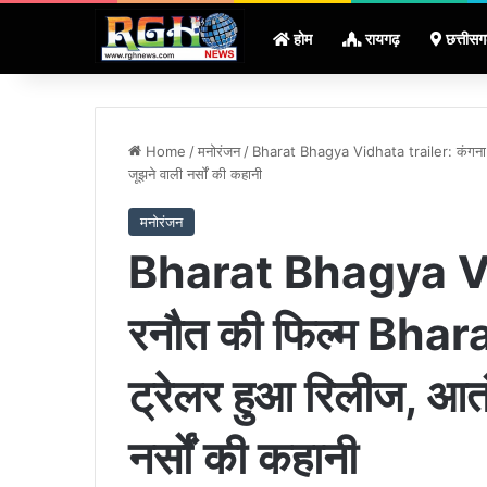
होम
रायगढ़
छत्तीसग
Home
/
मनोरंजन
/
Bharat Bhagya Vidhata trailer: कंगना 
जूझने वाली नर्सों की कहानी
मनोरंजन
Bharat Bhagya Vid
रनौत की फिल्म Bh
ट्रेलर हुआ रिलीज, आतं
नर्सों की कहानी