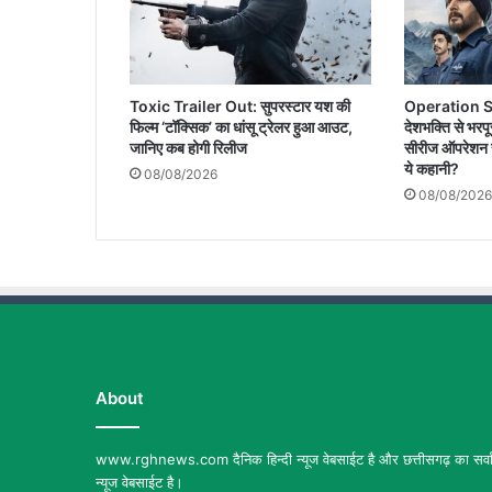
असर
Toxic Trailer Out: सुपरस्टार यश की
Operation S
फिल्म ‘टॉक्सिक’ का धांसू ट्रेलर हुआ आउट,
देशभक्ति से भरपू
जानिए कब होगी रिलीज
सीरीज ऑपरेशन स
ये कहानी?
08/08/2026
08/08/2026
About
www.rghnews.com दैनिक हिन्दी न्यूज वेबसाईट है और छत्तीसगढ़ का सर्वाध
न्यूज वेबसाईट है।