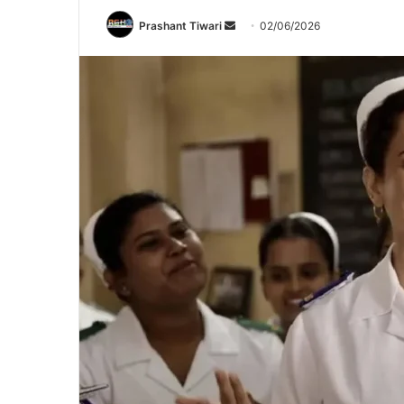
Send
Prashant Tiwari
02/06/2026
an
email