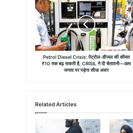
Petrol
Diesel
Crisis:
पेट्रोल-
डीजल
की
कीमत
₹10
तक
बढ़
Petrol Diesel Crisis: पेट्रोल-डीजल की कीमत
सकती
₹10 तक बढ़ सकती है, CRISIL ने दी चेतावनी—आम
है,
जनता पर पड़ेगा सीधा असर
CRISIL
ने
दी
चेतावनी
—
Related Articles
आम
जनता
पर
पड़ेगा
सीधा