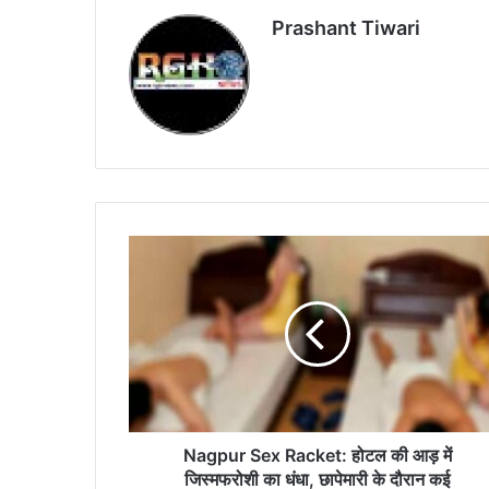
Prashant Tiwari
Nagpur
Sex
Racket:
होटल
की
आड़
में
ज‍िस्मफरोशी
का
धंधा,
Nagpur Sex Racket: होटल की आड़ में
छापेमारी
ज‍िस्मफरोशी का धंधा, छापेमारी के दौरान कई