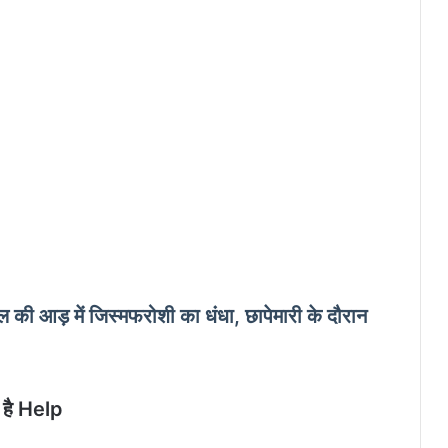
आड़ में ज‍िस्मफरोशी का धंधा, छापेमारी के दौरान
 है Help