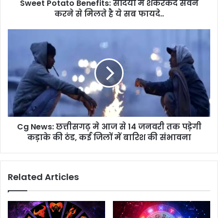
Sweet Potato Benefits: सर्दियों में शकरकंद सेवन
मिलते
है
करने से मिलते है ये सब फायदे..
ये
सब
Cg
फायदे..
News:
छत्तीसगढ़
मे
आज
से
14
जनवरी
तक
Cg News: छत्तीसगढ़ मे आज से 14 जनवरी तक पड़ेगी
पड़ेगी
कड़ाके
कड़ाके की ठंड, कई जिलों में बारिश की संभावना
की
ठंड,
कई
Related Articles
जिलों
में
बारिश
की
संभावना