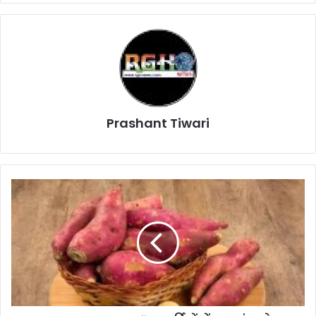
Prashant Tiwari
Sweet
Potato
Benefits:
सर्दियों
में
शकरकंद
सेवन
करने
से