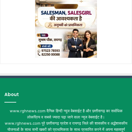
About
www.rghnews.com दैनिक हिन्दी न्यूज वेबसाईट है और छत्तीसगढ़ का सर्वाधिक
लोकप्रिय व सबसे ज्यादा पढ़ा जाने वाला न्यूज वेबसाईट है।
www.rghnews.com पूरे छत्तीसगढ़ प्रदेश व रायगढ़ जिले की शासकीय व अर्द्धशासकीय
योजनाओं के साथ सभी खबरों को प्राथमिकता के साथ प्रसारित करने में अपना महत्वपूर्ण