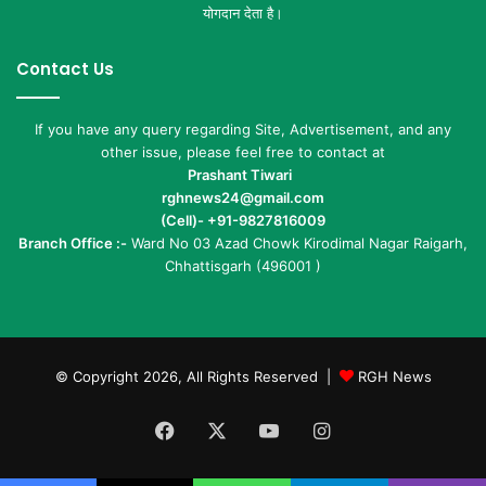
योगदान देता है।
Contact Us
If you have any query regarding Site, Advertisement, and any
other issue, please feel free to contact at
Prashant Tiwari
rghnews24@gmail.com
(Cell)- +91-9827816009
Branch Office :-
Ward No 03 Azad Chowk Kirodimal Nagar Raigarh,
Chhattisgarh (496001 )
© Copyright 2026, All Rights Reserved |
RGH News
Facebook
X
YouTube
Instagram