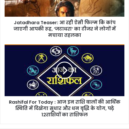
कि
कांप
जाएगी
Jatadhara Teaser: आ रही ऐसी फिल्म कि कांप
आपकी
रूह,
जाएगी आपकी रूह, ‘जटाधरा’ का टीजर ने लोगों में
‘जटाधरा’
मचाया तहलका
का
टीजर
Rashifal
ने
For
लोगों
Today :
में
आज
मचाया
इन
तहलका
राशि
वालों
की
आर्थिक
Rashifal For Today : आज इन राशि वालों की आर्थिक
स्थिति
में
स्थिति में दिखेगा सुधार और धन वृद्धि के योग, पढ़े
दिखेगा
12राशियों का राशिफल
सुधार
और